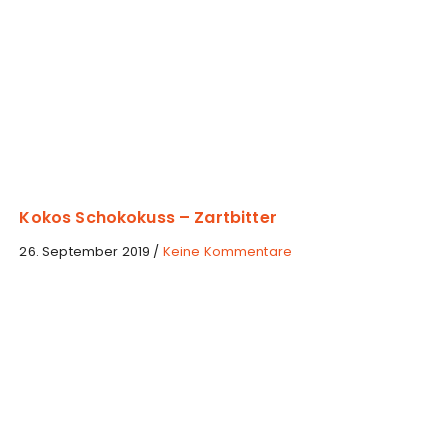
k
u
s
s
–
W
e
i
ß
Kokos Schokokuss – Zartbitter
z
26. September 2019
/
Keine Kommentare
u
K
o
k
o
s
S
c
h