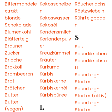
Bittermandele
Kokosscheibe
Räucherlachs
xtrakt
n
Röstzwiebeln
blonde
Kokoswasser
Rührteigbode
Schokolade
Kokosöl
n
Blumenkohl
Kondensmilch
S
Blätterteig
Korianderpulv
Brauner
er
Salz
Zucker
Kreuzkümmel
Sauerkirschen
Brioche
Kräuter
Sauerkirschsa
Brokkoli
Kurkuma
ft
Brombeeren
Kürbis
Sauerteig-
Brot
Kürbiskerne
Starter
Brötchen
Kürbiskernöl
Sauerteig-
Butter
Kürbispüree
Starter (aktiv)
Butter
Sauerteig-
L
(vegan)
Starter