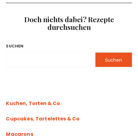
S
c
h
Doch nichts dabei? Rezepte
o
durchsuchen
k
o
k
u
SUCHEN
s
s
Suchen
–
Z
a
r
t
b
i
Kuchen, Torten & Co.
t
t
Cupcakes, Tartelettes & Co
.
e
r
Macarons