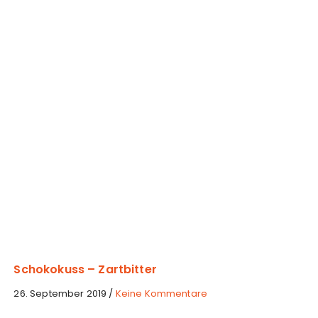
o
k
o
k
u
s
s
–
W
e
i
ß
Schokokuss – Zartbitter
z
26. September 2019
/
Keine Kommentare
u