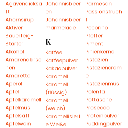
Agavendicksa
Johannisbeer
Parmesan
ft
en
Passionsfruch
Ahornsirup
Johannisbeer
t
Aktiver
marmelade
Pecorino
Sauerteig-
Pfeffer
K
Starter
Piment
Alkohol
Pinienkerne
Kaffee
Amarenakirsc
Pistazien
Kaffeepulver
hen
Pistaziencrem
Kakaopulver
Amaretto
e
Karamell
Aperol
Pistazienmus
Karamell
Apfel
Polenta
(flüssig)
Apfelkaramell
Pottasche
Karamell
Apfelmus
Prosecco
(weich)
Apfelsaft
Proteinpulver
Karamellisiert
Apfelwein
Puddingpulver
e Weiße