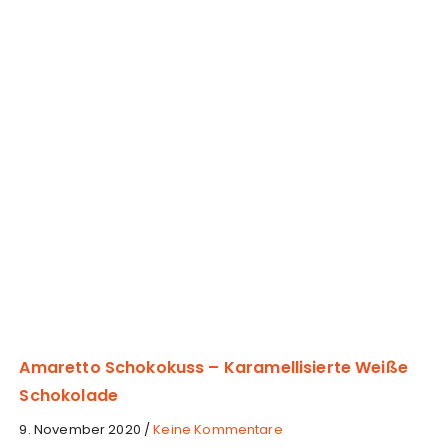
S
c
h
o
k
o
k
u
s
s
–
W
e
i
ß
Amaretto Schokokuss – Karamellisierte Weiße
Schokolade
z
9. November 2020
/
Keine Kommentare