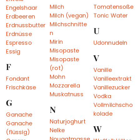
Milch
Tomatensoße
Engelshaar
Milch (vegan)
Tonic Water
Erdbeeren
Milchschnitte
Erdnussbutter
U
n
Erdnüsse
Mirin
Espresso
Udonnudeln
Misopaste
Essig
V
Misopaste
F
(rot)
Vanille
Mohn
Fondant
Vanilleextrakt
Mozzarella
Frischkäse
Vanillezucker
Muskatnuss
Vodka
G
Vollmilchscho
N
kolade
Ganache
Naturjoghurt
Ganache
W
Nelke
(flüssig)
Nougatmasse