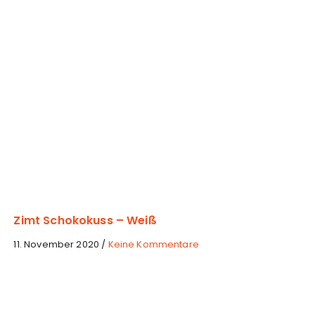
c
h
o
k
o
k
ü
s
s
e
Zimt Schokokuss – Weiß
z
11. November 2020
/
Keine Kommentare
u
Z
i
m
t