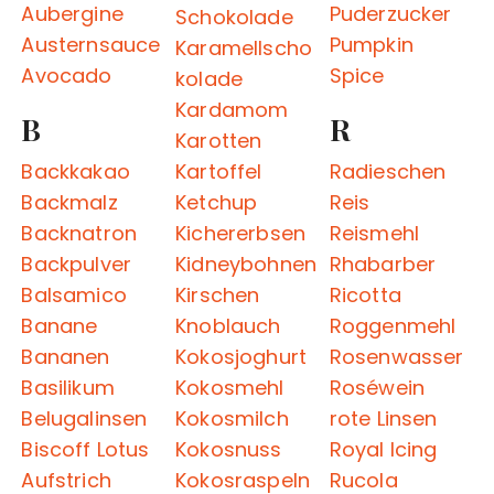
Aubergine
Puderzucker
Schokolade
Austernsauce
Pumpkin
Karamellscho
Avocado
Spice
kolade
Kardamom
B
R
Karotten
Backkakao
Kartoffel
Radieschen
Backmalz
Ketchup
Reis
Backnatron
Kichererbsen
Reismehl
Backpulver
Kidneybohnen
Rhabarber
Balsamico
Kirschen
Ricotta
Banane
Knoblauch
Roggenmehl
Bananen
Kokosjoghurt
Rosenwasser
Basilikum
Kokosmehl
Roséwein
Belugalinsen
Kokosmilch
rote Linsen
Biscoff Lotus
Kokosnuss
Royal Icing
Aufstrich
Kokosraspeln
Rucola