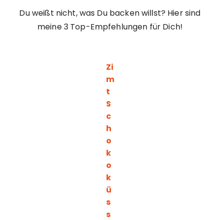
Du weißt nicht, was Du backen willst? Hier sind
meine 3 Top-Empfehlungen für Dich!
Zi
m
t
S
c
h
o
k
o
k
ü
s
s