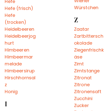
Wiener
Hefe
Würstchen
Hefe (frisch)
Hefe
Z
(trocken)
Heidelbeeren
Zaatar
Heidelbeerjog
Zartbittersch
hurt
okolade
Himbeeren
Ziegenfrischk
Himbeermar
äse
melade
Zimt
Himbeersirup
Zimtstange
Hirschhornsal
Zitronat
z
Zitrone
Honig
Zitronensaft
Zucchini
I
Zucker