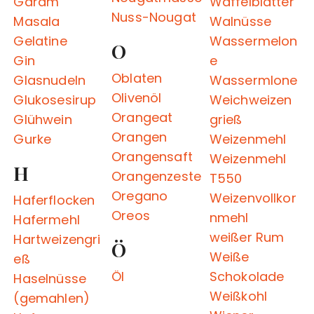
Garam
Waffelblätter
Nuss-Nougat
Masala
Walnüsse
Gelatine
Wassermelon
O
Gin
e
Oblaten
Glasnudeln
Wassermlone
Olivenöl
Glukosesirup
Weichweizen
Orangeat
Glühwein
grieß
Orangen
Gurke
Weizenmehl
Orangensaft
Weizenmehl
H
Orangenzeste
T550
Oregano
Weizenvollkor
Haferflocken
Oreos
nmehl
Hafermehl
weißer Rum
Hartweizengri
Ö
Weiße
eß
Öl
Schokolade
Haselnüsse
Weißkohl
(gemahlen)