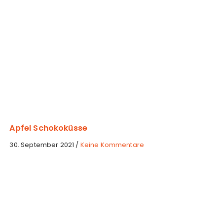
Apfel Schokoküsse
z
30. September 2021
/
Keine Kommentare
u
A
p
f
e
l
S