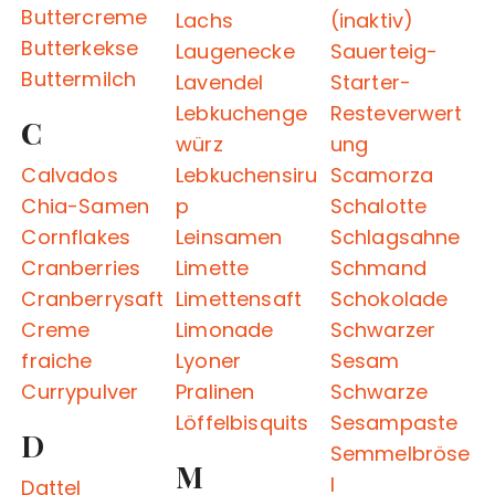
Buttercreme
Lachs
(inaktiv)
Butterkekse
Laugenecke
Sauerteig-
Buttermilch
Lavendel
Starter-
Lebkuchenge
Resteverwert
C
würz
ung
Calvados
Lebkuchensiru
Scamorza
Chia-Samen
p
Schalotte
Cornflakes
Leinsamen
Schlagsahne
Cranberries
Limette
Schmand
Cranberrysaft
Limettensaft
Schokolade
Creme
Limonade
Schwarzer
fraiche
Lyoner
Sesam
Currypulver
Pralinen
Schwarze
Löffelbisquits
Sesampaste
D
Semmelbröse
M
l
Dattel