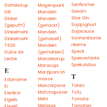
Senfkörner
Dattelsirup
Magerquark
Sesam
Dill
Mandeln
Sloe Gin
Dinkel
Mandeln
Sojajoghurt
(gepufft)
(gehackt)
Sojasauce
Dinkelmehl
Mandeln
Sonnenblume
Dinkelmehl
(gehobelt)
nkerne
T630
Mandeln
Speck
Dulce de
(gemahlen)
Speisestärke
Leche
Mandelsirup
Spekulatius
Maracuja
E
Marzipanroh
T
masse
Edamame
Mascarpone
Tahini
Ei
Matchapulver
Tofu
Eierlikör
Mehl
Tomate
Eigelb
Melasse
Tomaten
Eiweiß