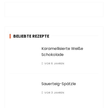
e
n
a
c
h
:
BELIEBTE REZEPTE
Karamellisierte Weiße
Schokolade
VOR 6 JAHREN
Sauerteig-Spätzle
VOR 3 JAHREN