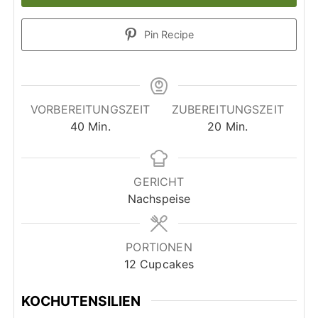
Pin Recipe
VORBEREITUNGSZEIT
ZUBEREITUNGSZEIT
M
M
40
Min.
20
Min.
i
i
n
n
u
u
GERICHT
t
t
Nachspeise
e
e
n
n
PORTIONEN
12
Cupcakes
KOCHUTENSILIEN