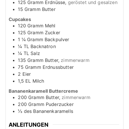
125
Gramm
Erdnüsse,
geröstet und gesalzen
15
Gramm
Butter
Cupcakes
120
Gramm
Mehl
125
Gramm
Zucker
1 ¼
Gramm
Backpulver
¼
TL
Backnatron
¼
TL
Salz
135
Gramm
Butter,
zimmerwarm
75
Gramm
Erdnussbutter
2
Eier
1,5
EL
Milch
Bananenkaramell Buttercreme
200
Gramm
Butter,
zimmerwarm
200
Gramm
Puderzucker
⅓
des
Bananenkaramells
ANLEITUNGEN