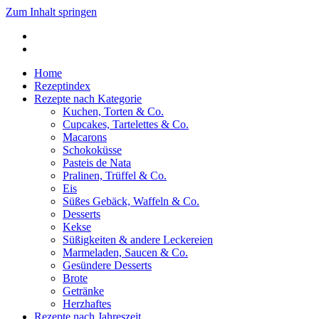
Zum Inhalt springen
Julia's Baking Passion
Rezeptkreationen und -inspirationen zum Nachbacken
Home
Rezeptindex
Rezepte nach Kategorie
Kuchen, Torten & Co.
Cupcakes, Tartelettes & Co.
Macarons
Schokoküsse
Pasteis de Nata
Pralinen, Trüffel & Co.
Eis
Süßes Gebäck, Waffeln & Co.
Desserts
Kekse
Süßigkeiten & andere Leckereien
Marmeladen, Saucen & Co.
Gesündere Desserts
Brote
Getränke
Herzhaftes
Rezepte nach Jahreszeit