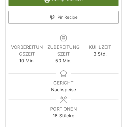
Pin Recipe
VORBEREITUN
ZUBEREITUNG
KÜHLZEIT
S
GSZEIT
SZEIT
3
Std.
M
M
t
10
Min.
50
Min.
i
i
u
n
n
n
u
u
d
GERICHT
t
t
e
Nachspeise
e
e
n
n
n
PORTIONEN
16
Stücke