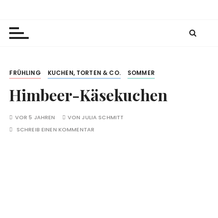
Z
Julia's Baking Passion
Rezeptkreationen und -inspirationen zum
u
Nachbacken
m
I
n
h
FRÜHLING
KUCHEN, TORTEN & CO.
SOMMER
a
Himbeer-Käsekuchen
l
t
s
VOR 5 JAHREN
VON
JULIA SCHMITT
p
SCHREIB EINEN KOMMENTAR
r
i
n
g
e
n