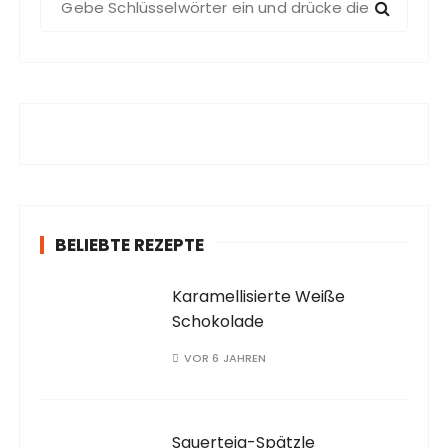
u
c
h
e
n
a
c
h
:
BELIEBTE REZEPTE
Karamellisierte Weiße
Schokolade
VOR 6 JAHREN
Sauerteig-Spätzle