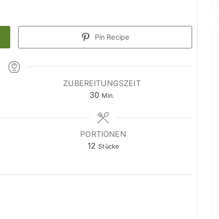
Pin Recipe
ZUBEREITUNGSZEIT
M
30
Min.
i
n
u
PORTIONEN
t
12
Stücke
e
n