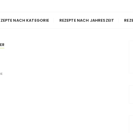
 Passion
 Nachbacken
EZEPTE NACH KATEGORIE
REZEPTE NACH JAHRESZEIT
REZ
ER
RE