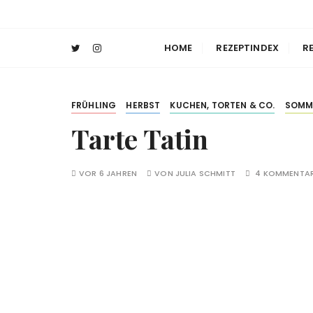
Z
Julia's Baking
Rezeptkreationen und -inspirationen zum
u
m
HOME
REZEPTINDEX
R
I
n
h
FRÜHLING
HERBST
KUCHEN, TORTEN & CO.
SOMM
a
Tarte Tatin
l
t
s
VOR 6 JAHREN
VON
JULIA SCHMITT
4 KOMMENTA
p
r
i
n
g
e
n