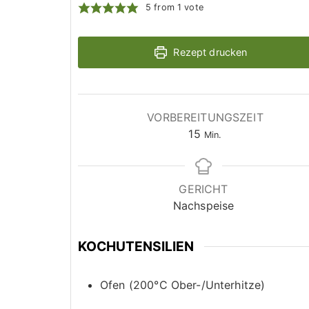
5
from 1 vote
Rezept drucken
VORBEREITUNGSZEIT
M
15
Min.
i
n
u
GERICHT
t
Nachspeise
e
n
KOCHUTENSILIEN
Ofen (200°C Ober-/Unterhitze)