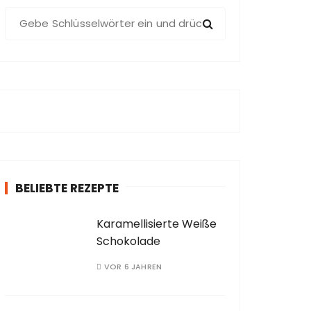
S
u
c
h
e
n
a
c
h
:
BELIEBTE REZEPTE
Karamellisierte Weiße
Schokolade
VOR 6 JAHREN