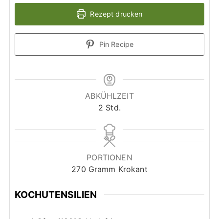
Rezept drucken
Pin Recipe
ABKÜHLZEIT
S
2
Std.
t
u
n
d
PORTIONEN
e
270
Gramm Krokant
n
KOCHUTENSILIEN