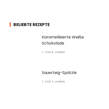
a
c
h
:
BELIEBTE REZEPTE
Karamellisierte Weiße
Schokolade
VOR 6 JAHREN
Sauerteig-Spätzle
VOR 3 JAHREN