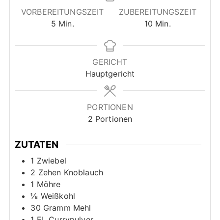
VORBEREITUNGSZEIT
ZUBEREITUNGSZEIT
M
M
5
Min.
10
Min.
i
i
n
n
u
u
GERICHT
t
t
Hauptgericht
e
e
n
n
PORTIONEN
2
Portionen
ZUTATEN
1
Zwiebel
2
Zehen
Knoblauch
1
Möhre
⅛
Weißkohl
30
Gramm
Mehl
1
EL
Currypulver