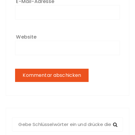
E-Mail-Adresse
Website
S
u