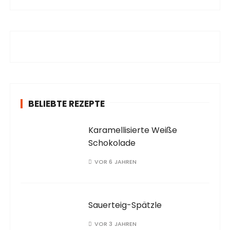
c
h
e
n
a
c
h
:
BELIEBTE REZEPTE
Karamellisierte Weiße
Schokolade
VOR 6 JAHREN
Sauerteig-Spätzle
VOR 3 JAHREN