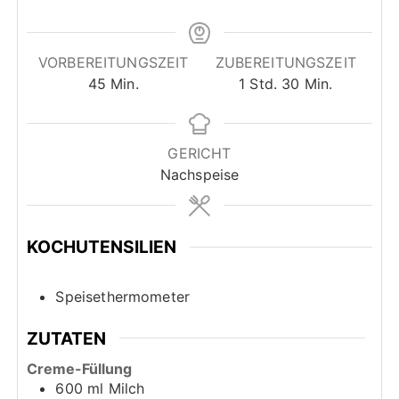
VORBEREITUNGSZEIT
ZUBEREITUNGSZEIT
M
S
M
45
Min.
1
Std.
30
Min.
i
t
i
n
u
n
u
n
u
GERICHT
t
d
t
Nachspeise
e
e
e
n
n
KOCHUTENSILIEN
Speisethermometer
ZUTATEN
Creme-Füllung
600
ml
Milch