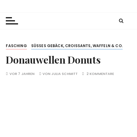
Z
Julia's Baking Passion
Rezeptkreationen und -inspirationen zum
u
Nachbacken
m
I
n
h
FASCHING
SÜSSES GEBÄCK, CROISSANTS, WAFFELN & CO.
a
Donauwellen Donuts
l
t
s
VOR 7 JAHREN
VON
JULIA SCHMITT
2 KOMMENTARE
p
r
i
n
g
e
n