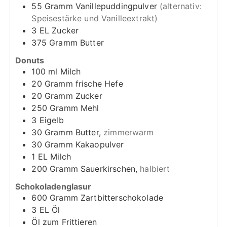
55
Gramm
Vanillepuddingpulver
(alternativ:
Speisestärke und Vanilleextrakt)
3
EL
Zucker
375
Gramm
Butter
Donuts
100
ml
Milch
20
Gramm
frische Hefe
20
Gramm
Zucker
250
Gramm
Mehl
3
Eigelb
30
Gramm
Butter,
zimmerwarm
30
Gramm
Kakaopulver
1
EL
Milch
200
Gramm
Sauerkirschen,
halbiert
Schokoladenglasur
600
Gramm
Zartbitterschokolade
3
EL
Öl
Öl zum Frittieren