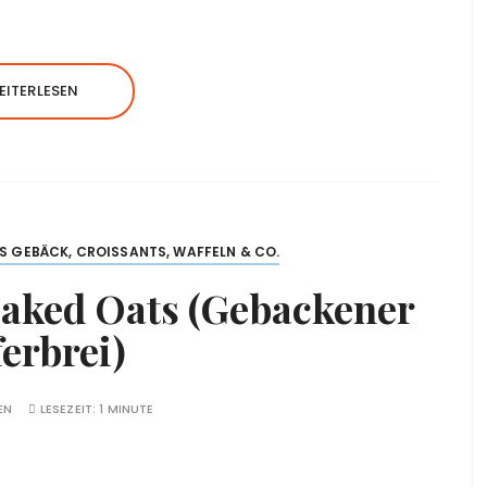
EITERLESEN
S GEBÄCK, CROISSANTS, WAFFELN & CO.
aked Oats (Gebackener
erbrei)
EN
LESEZEIT:
1 MINUTE