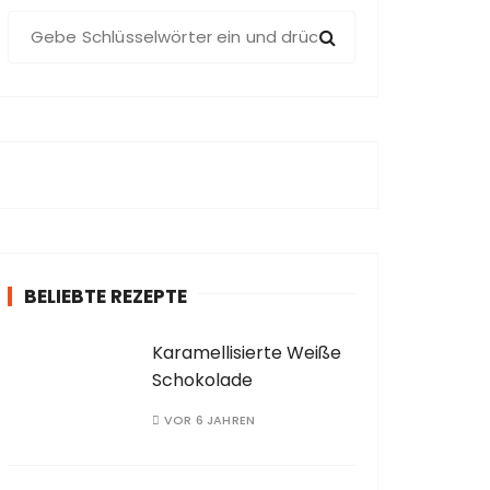
S
u
c
h
e
n
a
c
h
:
BELIEBTE REZEPTE
Karamellisierte Weiße
Schokolade
VOR 6 JAHREN