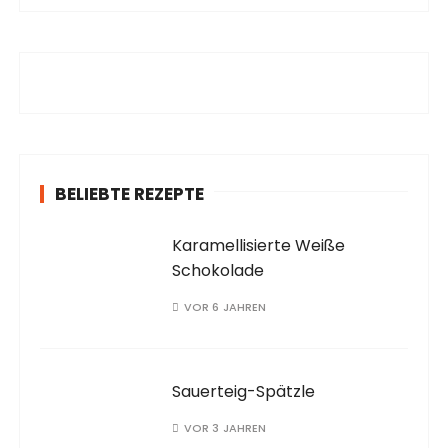
h
e
n
a
c
h
:
BELIEBTE REZEPTE
Karamellisierte Weiße
Schokolade
VOR 6 JAHREN
Sauerteig-Spätzle
VOR 3 JAHREN