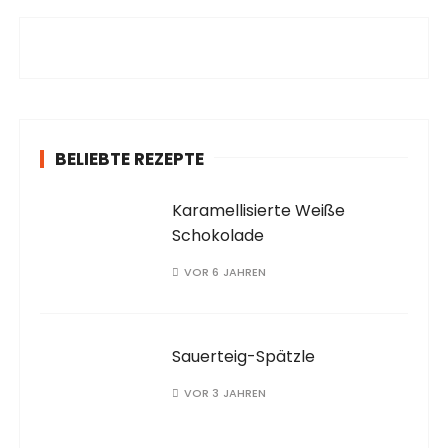
e
n
a
c
h
:
BELIEBTE REZEPTE
Karamellisierte Weiße
Schokolade
VOR 6 JAHREN
Sauerteig-Spätzle
VOR 3 JAHREN