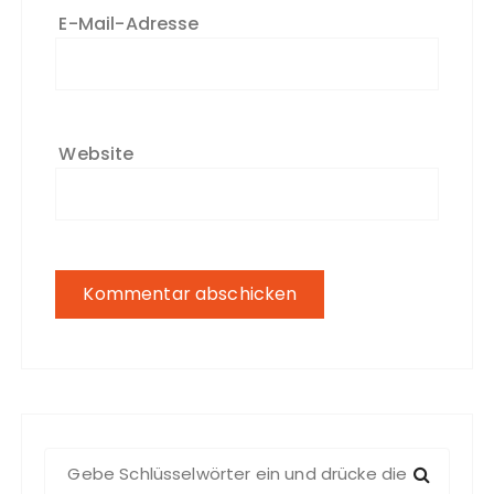
E-Mail-Adresse
Website
S
u