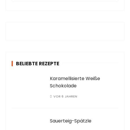
c
h
e
n
a
c
h
:
BELIEBTE REZEPTE
Karamellisierte Weiße
Schokolade
VOR 6 JAHREN
Sauerteig-Spätzle