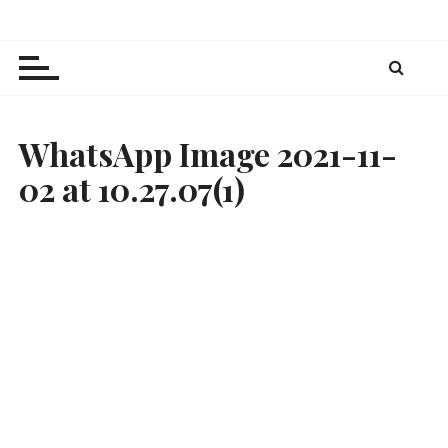
Z
Julia's Baking Passion
Rezeptkreationen und -inspirationen zum
u
Nachbacken
m
I
n
h
WhatsApp Image 2021-11-
a
02 at 10.27.07(1)
l
t
s
p
r
i
n
g
e
n