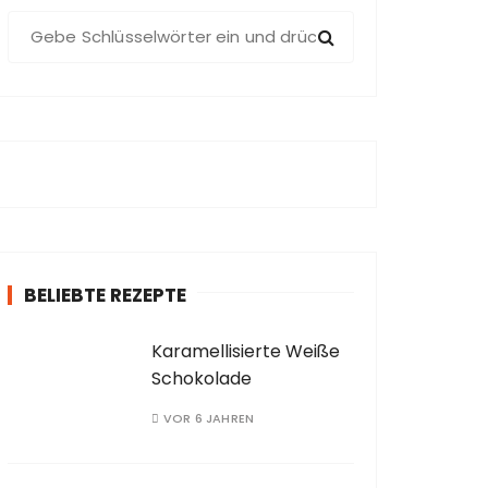
S
u
c
h
e
n
a
c
h
:
BELIEBTE REZEPTE
Karamellisierte Weiße
Schokolade
VOR 6 JAHREN