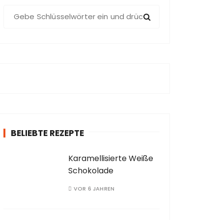
S
u
c
h
e
n
a
c
h
:
BELIEBTE REZEPTE
Karamellisierte Weiße
Schokolade
VOR 6 JAHREN