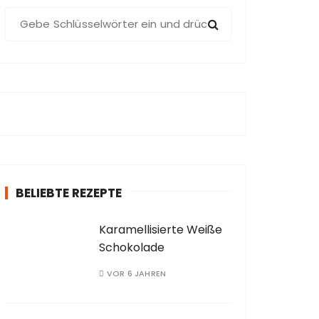
S
u
c
h
e
n
a
c
h
:
BELIEBTE REZEPTE
Karamellisierte Weiße
Schokolade
VOR 6 JAHREN