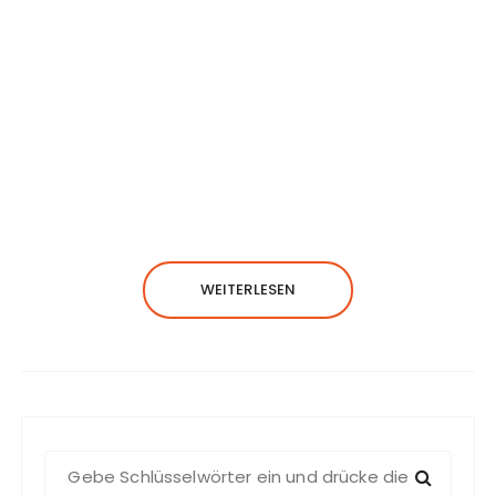
WEITERLESEN
S
u