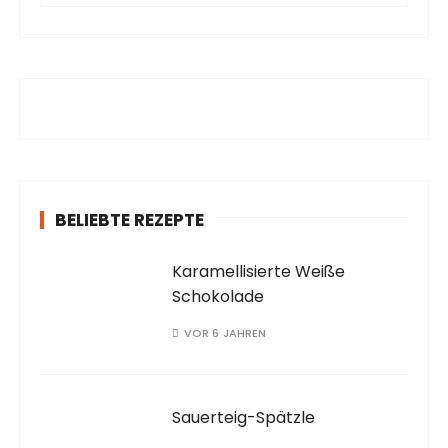
c
h
e
n
a
c
h
:
BELIEBTE REZEPTE
Karamellisierte Weiße
Schokolade
VOR 6 JAHREN
Sauerteig-Spätzle