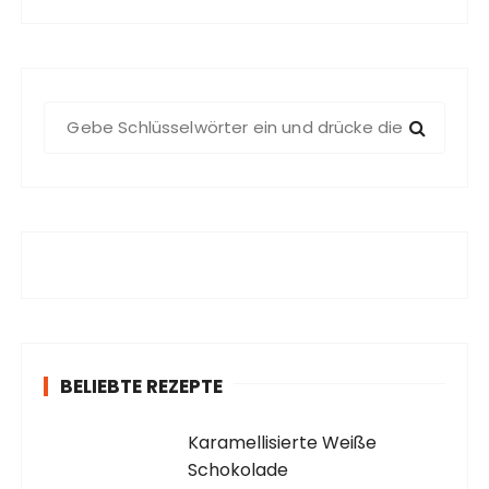
S
u
c
h
e
n
a
c
h
:
BELIEBTE REZEPTE
Karamellisierte Weiße
Schokolade