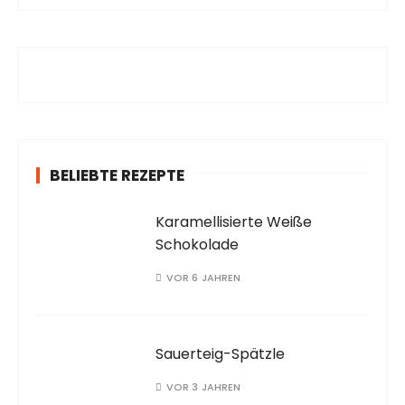
h
e
n
a
c
h
:
BELIEBTE REZEPTE
Karamellisierte Weiße
Schokolade
VOR 6 JAHREN
Sauerteig-Spätzle
VOR 3 JAHREN