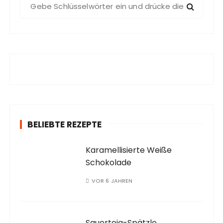
S
u
c
h
e
n
a
c
h
:
BELIEBTE REZEPTE
Karamellisierte Weiße
Schokolade
VOR 6 JAHREN
Sauerteig-Spätzle