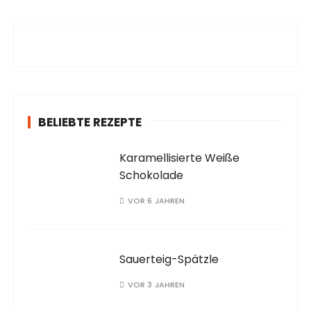
h
e
n
a
c
h
:
BELIEBTE REZEPTE
Karamellisierte Weiße
Schokolade
VOR 6 JAHREN
Sauerteig-Spätzle
VOR 3 JAHREN