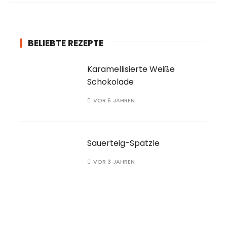
c
h
:
BELIEBTE REZEPTE
Karamellisierte Weiße
Schokolade
VOR 6 JAHREN
Sauerteig-Spätzle
VOR 3 JAHREN