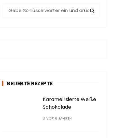
S
u
c
h
e
n
a
c
h
:
BELIEBTE REZEPTE
Karamellisierte Weiße
Schokolade
VOR 6 JAHREN