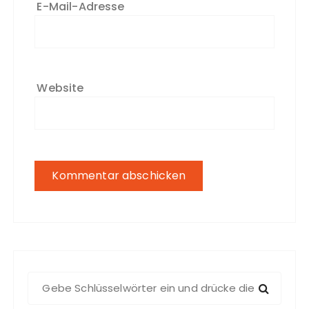
E-Mail-Adresse
Website
S
u