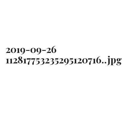
2019-09-26
112817753235295120716..jpg