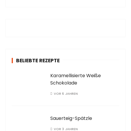
c
h
e
n
a
c
h
:
BELIEBTE REZEPTE
Karamellisierte Weiße
Schokolade
VOR 6 JAHREN
Sauerteig-Spätzle
VOR 3 JAHREN