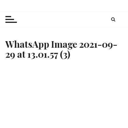
Z
Julia's Baking Passion
Rezeptkreationen und -inspirationen zum
u
Nachbacken
m
I
n
h
WhatsApp Image 2021-09-
a
29 at 13.01.57 (3)
l
t
s
p
r
i
n
g
e
n