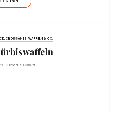
EITERLESEN
K, CROISSANTS, WAFFELN & CO.
ürbiswaffeln
EN
LESEZEIT:
1 MINUTE