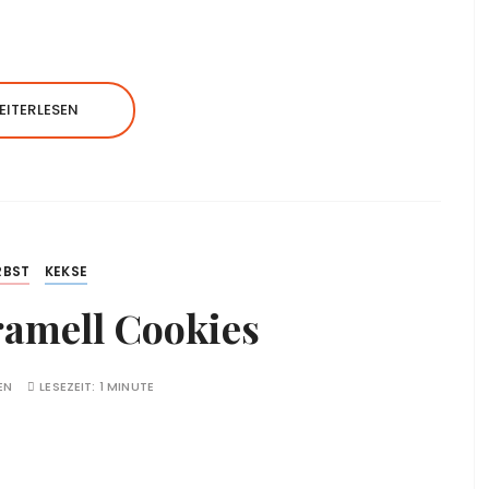
EITERLESEN
RBST
KEKSE
ramell Cookies
EN
LESEZEIT:
1 MINUTE