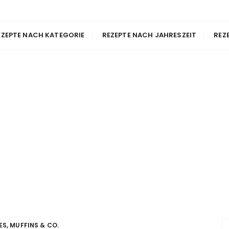
 Passion
 Nachbacken
EZEPTE NACH KATEGORIE
REZEPTE NACH JAHRESZEIT
REZ
S, MUFFINS & CO.