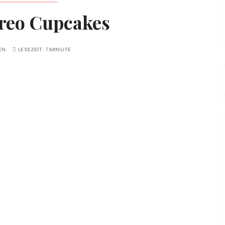
reo Cupcakes
EN
LESEZEIT:
1 MINUTE