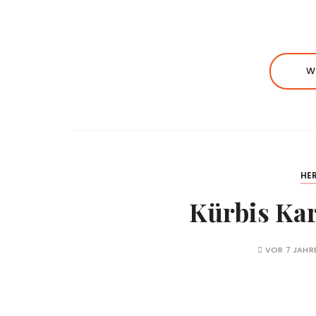
W
HE
Kürbis Ka
VOR 7 JAHR