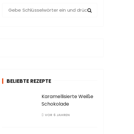
S
u
c
h
e
n
a
c
h
:
BELIEBTE REZEPTE
Karamellisierte Weiße
Schokolade
VOR 6 JAHREN