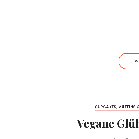
W
CUPCAKES, MUFFINS &
Vegane Glü