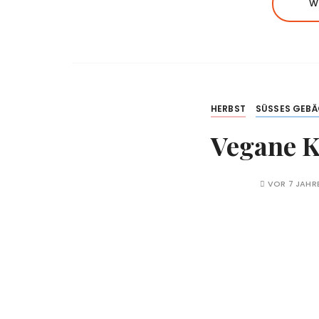
W
HERBST
SÜSSES GEBÄC
Vegane K
VOR 7 JAHR