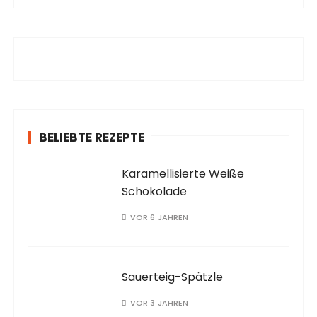
h
e
n
a
c
h
:
BELIEBTE REZEPTE
Karamellisierte Weiße
Schokolade
VOR 6 JAHREN
Sauerteig-Spätzle
VOR 3 JAHREN