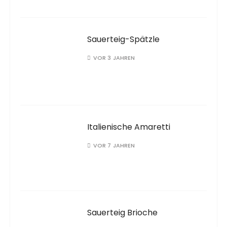
n
g
d
Sauerteig-Spätzle
e
VOR 3 JAHREN
r
B
e
i
t
Italienische Amaretti
r
VOR 7 JAHREN
ä
g
e
Sauerteig Brioche