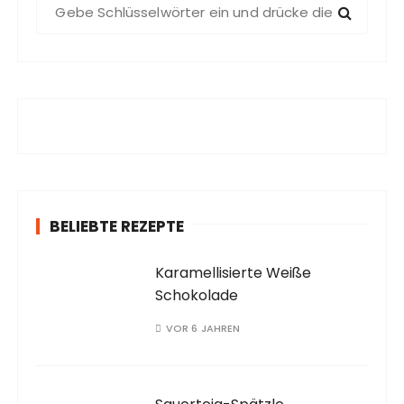
S
u
c
h
e
n
a
c
h
:
BELIEBTE REZEPTE
Karamellisierte Weiße
Schokolade
VOR 6 JAHREN