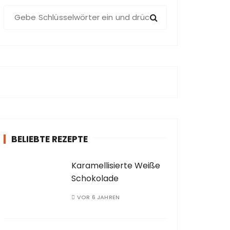
S
u
c
h
e
n
a
c
h
:
BELIEBTE REZEPTE
Karamellisierte Weiße
Schokolade
VOR 6 JAHREN